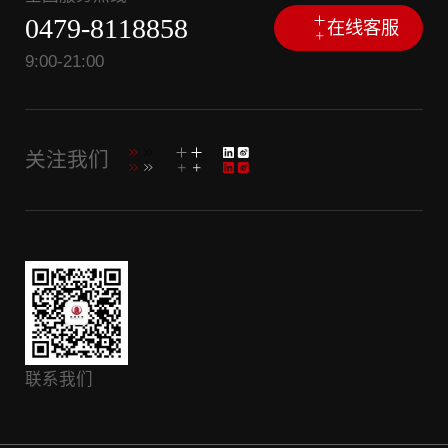
0479-8118858
在线客服
9:00-21:00
关注我们
联系我们