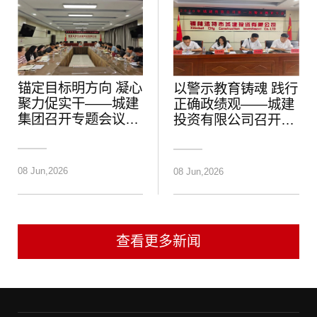
锚定目标明方向 凝心
以警示教育铸魂 践行
聚力促实干——城建
正确政绩观——城建
集团召开专题会议传
投资有限公司召开警
达国资国企重点工作
示教育大会
会议精神
08 Jun,2026
08 Jun,2026
查看更多新闻