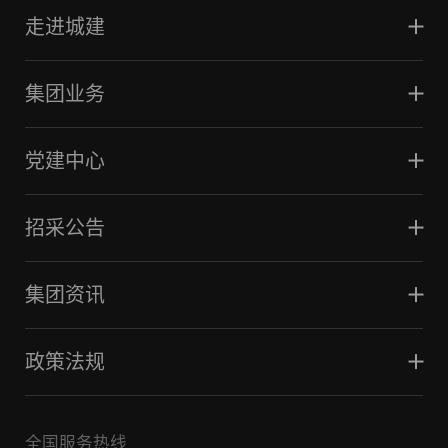
走进城建
集团业务
党建中心
招采公告
集团资讯
政策法规
全国服务热线