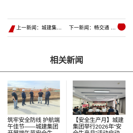
上一新闻：城建集团组织召开国有企业深化改革推进会议暨警示教育会议
下一新闻：畅交通 焕新颜：锡林浩特火车站市政配套设施建设工程——高架桥及市政道路顺利通车
相关新闻
筑牢安全防线 护航端
【安全生产月】城建
午佳节——城建集团
集团举行2026年“安
开展端午节安全生产