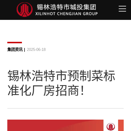
集团资讯
2025-06-18
锡林浩特市预制菜标
准化厂房招商！