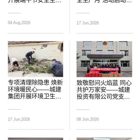
全生产月”活动启动仪
及汛期防控工作专项
式！
检查
04 Aug,2026
17 Jun,2026
专项清理除隐患 焕新
致敬慰问火焰蓝 同心
环境暖民心——城建
共护万家安——城建
集团开展环境卫生及
投资有限公司党支部
蒿草清理专项整治行
联合锡林郭勒盟建筑
动
业协会开展主题党日
活动
17 Jun,2026
08 Jun,2026