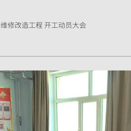
巷维修改造工程 开工动员大会